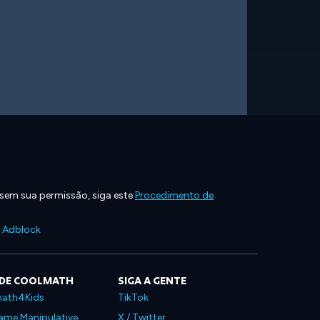
 sem sua permissão, siga este
Procedimento de
e Adblock
 DE COOLMATH
SIGA A GENTE
ath4Kids
TikTok
ame Manipulative
X / Twitter