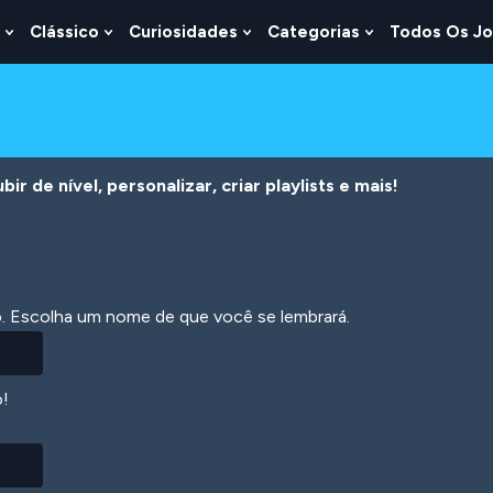
Clássico
Curiosidades
Categorias
Todos Os J
Show
Show
Show
Show
u
Submenu
Submenu
Submenu
Submenu
For
For
For
For
s
Lógica
Clássico
Curiosidades
Categorias
r de nível, personalizar, criar playlists e mais!
ão. Escolha um nome de que você se lembrará.
o!