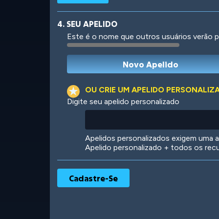
4. SEU APELIDO
Este é o nome que outros usuários verão p
Robotic
International
OU CRIE UM APELIDO PERSONALIZ
Digite seu apelido personalizado
Big City
Starlight
Apelidos personalizados exigem uma as
Apelido personalizado + todos os rec
Ooh! Aah!
Night Game