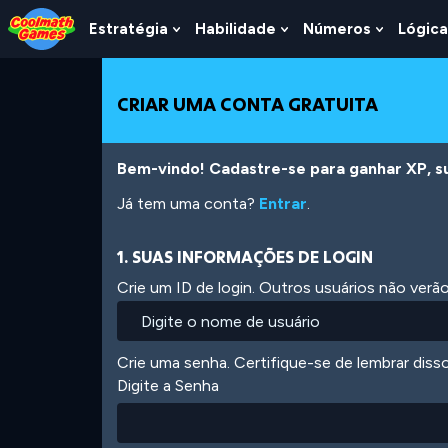
Skip
Skip
Skip
Skip
Ir
to
to
to
to
para
Estratégia
Habilidade
Números
Lógica
Show
Show
Show
Top
Navigation
Main
Footer
o
Submenu
Submenu
Submen
of
Content
conteúdo
For
For
For
Page
principal
Estratégia
Habilidade
Número
CRIAR UMA CONTA GRATUITA
Bem-vindo! Cadastre-se para ganhar XP, subi
Já tem uma conta?
Entrar
.
1. SUAS INFORMAÇÕES DE LOGIN
Crie um ID de login. Outros usuários não ver
Crie uma senha. Certifique-se de lembrar diss
Digite a Senha