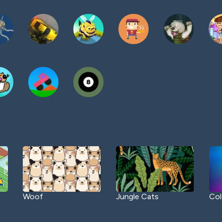
Woof
Jungle Cats
Col