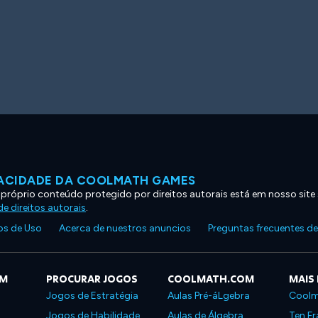
VACIDADE DA COOLMATH GAMES
 próprio conteúdo protegido por direitos autorais está em nosso site
e direitos autorais
.
s de Uso
Acerca de nuestros anuncios
Preguntas frecuentes d
OM
PROCURAR JOGOS
COOLMATH.COM
MAIS
Jogos de Estratégia
Aulas Pré-áLgebra
Coolm
Jogos de Habilidade
Aulas de Álgebra
Ten Fr