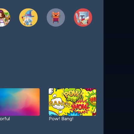
orful
Pow! Bang!