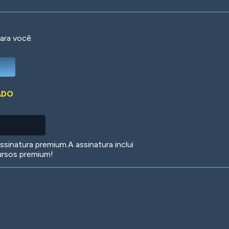
ara você:
Deep Water
On the Beach
Mus
ADO
Circuits
Glazed Over
In 
sinatura premium.A assinatura inclui
ursos premium!
Big Spender
Hit the Slopes
Boo