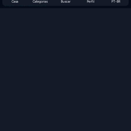
Casa
Categorias
Buscar
Perfil
PT-BR
Suporte de Assinatura
Blog
Developers
FALE CONOSCO
Accessibility
PROCURAR JOGOS
Jogos de Estratégia
Jogos de Habilidade
Jogos de Números
Jogos de Lógica
Jogos de Memória
Jogos Clássicos
Jogos de Ciência
Jogos de Geografia
Baixe nossos aplicativos