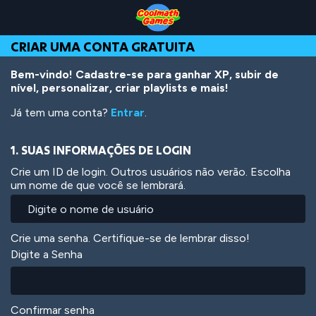
Skip
Skip
Skip
Skip
Ir
to
to
to
to
para
Top
Navigation
Main
Footer
o
CRIAR UMA CONTA GRATUITA
of
Content
conteúdo
Page
principal
Bem-vindo! Cadastre-se para ganhar XP, subir de
nível, personalizar, criar playlists e mais!
Já tem uma conta?
Entrar
.
1. SUAS INFORMAÇÕES DE LOGIN
Crie um ID de login. Outros usuários não verão. Escolha
um nome de que você se lembrará.
Crie uma senha. Certifique-se de lembrar disso!
Digite a Senha
Confirmar senha