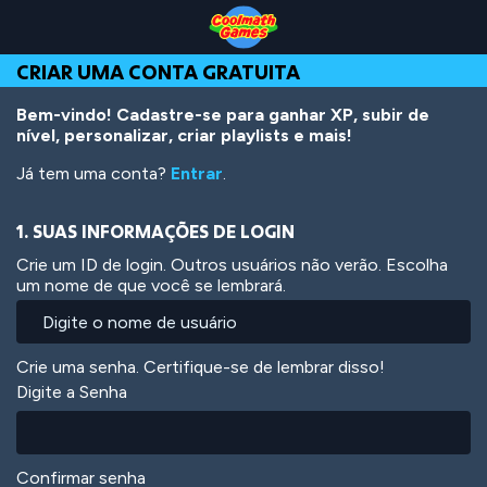
Skip
Skip
Skip
Skip
Ir
to
to
to
to
para
Top
Navigation
Main
Footer
o
CRIAR UMA CONTA GRATUITA
of
Content
conteúdo
Page
principal
Bem-vindo! Cadastre-se para ganhar XP, subir de
nível, personalizar, criar playlists e mais!
Já tem uma conta?
Entrar
.
1. SUAS INFORMAÇÕES DE LOGIN
Crie um ID de login. Outros usuários não verão. Escolha
um nome de que você se lembrará.
Crie uma senha. Certifique-se de lembrar disso!
Digite a Senha
Confirmar senha