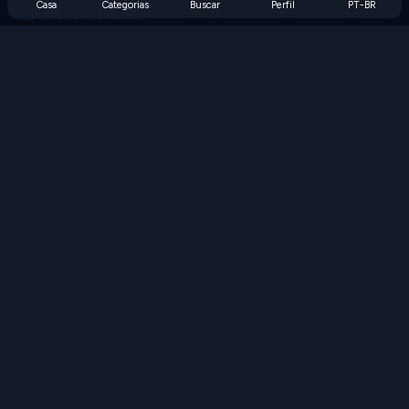
Casa
Categorias
Buscar
Perfil
PT-BR
Suporte de Assinatura
Blog
Developers
FALE CONOSCO
Accessibility
PROCURAR JOGOS
Jogos de Estratégia
Jogos de Habilidade
Jogos de Números
Jogos de Lógica
Jogos de Memória
Jogos Clássicos
Jogos de Ciência
Jogos de Geografia
Baixe nossos aplicativos