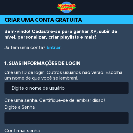
Skip
Skip
Skip
Skip
Ir
to
to
to
to
para
Top
Navigation
Main
Footer
o
CRIAR UMA CONTA GRATUITA
of
Content
conteúdo
Page
principal
Bem-vindo! Cadastre-se para ganhar XP, subir de
nível, personalizar, criar playlists e mais!
Já tem uma conta?
Entrar
.
1. SUAS INFORMAÇÕES DE LOGIN
Crie um ID de login. Outros usuários não verão. Escolha
um nome de que você se lembrará.
Crie uma senha. Certifique-se de lembrar disso!
Digite a Senha
Confirmar senha