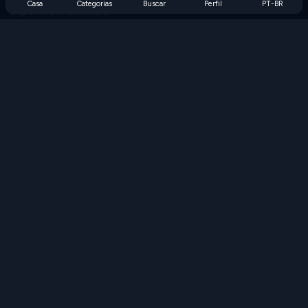
Casa
Categorias
Buscar
Perfil
PT-BR
Suporte de Assinatura
Blog
Developers
FALE CONOSCO
Accessibility
PROCURAR JOGOS
Jogos de Estratégia
Jogos de Habilidade
Jogos de Números
Jogos de Lógica
Jogos de Memória
Jogos Clássicos
Jogos de Ciência
Jogos de Geografia
Baixe nossos aplicativos