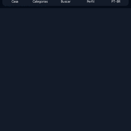
Casa
Categorias
Buscar
Perfil
PT-BR
Suporte de Assinatura
Blog
Developers
FALE CONOSCO
Accessibility
PROCURAR JOGOS
Jogos de Estratégia
Jogos de Habilidade
Jogos de Números
Jogos de Lógica
Jogos de Memória
Jogos Clássicos
Jogos de Ciência
Jogos de Geografia
Baixe nossos aplicativos