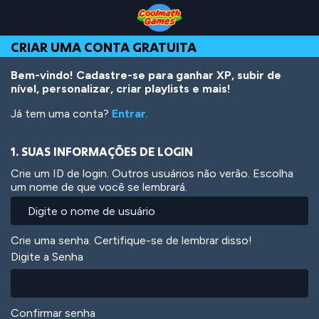
Skip
Skip
Skip
Skip
Ir
to
to
to
to
para
Top
Navigation
Main
Footer
o
CRIAR UMA CONTA GRATUITA
of
Content
conteúdo
Page
principal
Bem-vindo! Cadastre-se para ganhar XP, subir de
nível, personalizar, criar playlists e mais!
Já tem uma conta?
Entrar
.
1. SUAS INFORMAÇÕES DE LOGIN
Crie um ID de login. Outros usuários não verão. Escolha
um nome de que você se lembrará.
Crie uma senha. Certifique-se de lembrar disso!
Digite a Senha
Confirmar senha