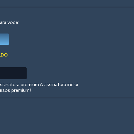
ara você:
Deep Water
On the Beach
Mus
ADO
Circuits
Glazed Over
In 
sinatura premium.A assinatura inclui
ursos premium!
Big Spender
Hit the Slopes
Boo