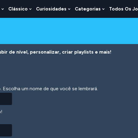
Clássico
Curiosidades
Categorias
Todos Os J
Show
Show
Show
Show
u
Submenu
Submenu
Submenu
Submenu
For
For
For
For
s
Lógica
Clássico
Curiosidades
Categorias
r de nível, personalizar, criar playlists e mais!
ão. Escolha um nome de que você se lembrará.
o!