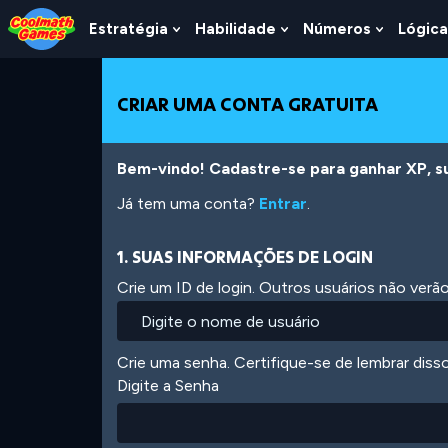
Skip
Skip
Skip
Skip
Ir
to
to
to
to
para
Estratégia
Habilidade
Números
Lógica
Show
Show
Show
Top
Navigation
Main
Footer
o
Submenu
Submenu
Submen
of
Content
conteúdo
For
For
For
Page
principal
Estratégia
Habilidade
Número
CRIAR UMA CONTA GRATUITA
Bem-vindo! Cadastre-se para ganhar XP, subi
Já tem uma conta?
Entrar
.
1. SUAS INFORMAÇÕES DE LOGIN
Crie um ID de login. Outros usuários não ver
Crie uma senha. Certifique-se de lembrar diss
Digite a Senha