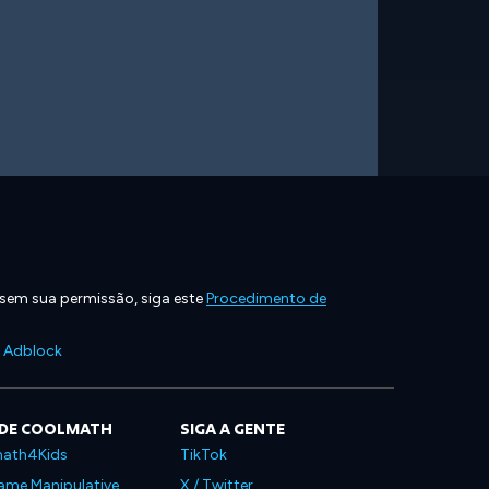
 sem sua permissão, siga este
Procedimento de
e Adblock
 DE COOLMATH
SIGA A GENTE
ath4Kids
TikTok
ame Manipulative
X / Twitter