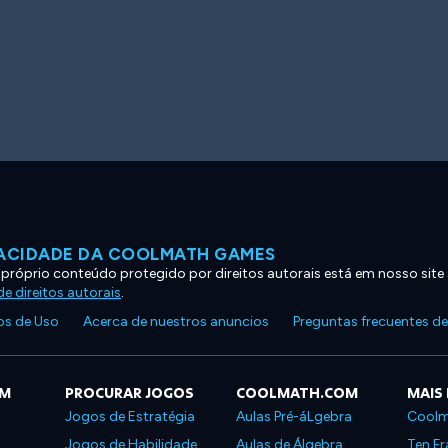
VACIDADE DA COOLMATH GAMES
 próprio conteúdo protegido por direitos autorais está em nosso site
e direitos autorais
.
s de Uso
Acerca de nuestros anuncios
Preguntas frecuentes d
OM
PROCURAR JOGOS
COOLMATH.COM
MAIS
Jogos de Estratégia
Aulas Pré-áLgebra
Coolm
Jogos de Habilidade
Aulas de Álgebra
Ten Fr