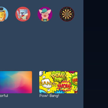
orful
Pow! Bang!