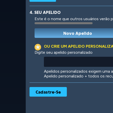
4. SEU APELIDO
Este é o nome que outros usuários verão p
Robotic
International
OU CRIE UM APELIDO PERSONALIZ
Digite seu apelido personalizado
Big City
Starlight
Apelidos personalizados exigem uma as
Apelido personalizado + todos os rec
Ooh! Aah!
Night Game