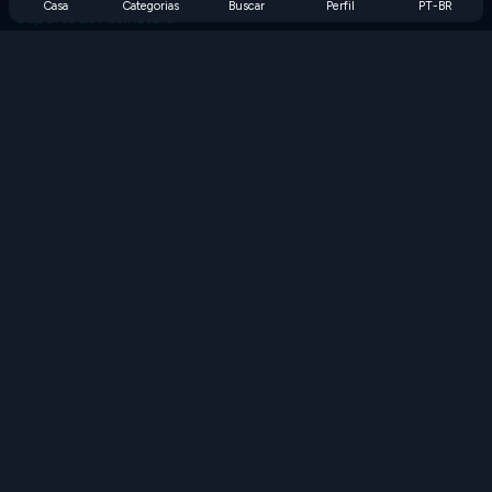
Casa
Categorias
Buscar
Perfil
PT-BR
Suporte de Assinatura
Blog
Developers
FALE CONOSCO
Accessibility
PROCURAR JOGOS
Jogos de Estratégia
Jogos de Habilidade
Jogos de Números
Jogos de Lógica
Jogos de Memória
Jogos Clássicos
Jogos de Ciência
Jogos de Geografia
Baixe nossos aplicativos