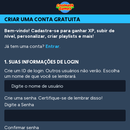
Skip
Skip
Skip
Skip
Ir
to
to
to
to
para
Top
Navigation
Main
Footer
o
CRIAR UMA CONTA GRATUITA
of
Content
conteúdo
Page
principal
Bem-vindo! Cadastre-se para ganhar XP, subir de
nível, personalizar, criar playlists e mais!
Já tem uma conta?
Entrar
.
1. SUAS INFORMAÇÕES DE LOGIN
Crie um ID de login. Outros usuários não verão. Escolha
um nome de que você se lembrará.
Crie uma senha. Certifique-se de lembrar disso!
Digite a Senha
Confirmar senha