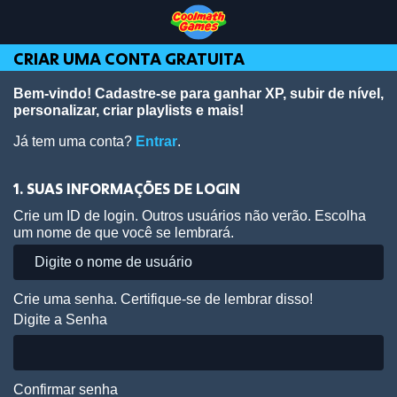
Skip
Skip
Skip
Skip
Ir
to
to
to
to
para
Top
Navigation
Main
Footer
o
CRIAR UMA CONTA GRATUITA
of
Content
conteúdo
Page
principal
Bem-vindo! Cadastre-se para ganhar XP, subir de nível,
personalizar, criar playlists e mais!
Já tem uma conta?
Entrar
.
1. SUAS INFORMAÇÕES DE LOGIN
Crie um ID de login. Outros usuários não verão. Escolha
um nome de que você se lembrará.
Crie uma senha. Certifique-se de lembrar disso!
Digite a Senha
Confirmar senha