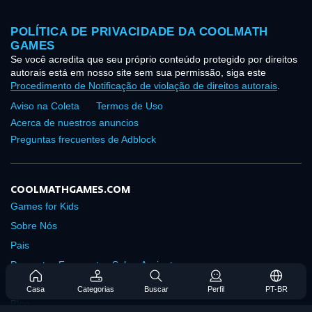
POLÍTICA DE PRIVACIDADE DA COOLMATH
GAMES
Se você acredita que seu próprio conteúdo protegido por direitos
autorais está em nosso site sem sua permissão, siga este
Procedimento de Notificação de violação de direitos autorais
.
Aviso na Coleta
Termos de Uso
Acerca de nuestros anuncios
Preguntas frecuentes de Adblock
COOLMATHGAMES.COM
Games for Kids
Sobre Nós
Pais
Perguntas Frequentes Sobre Assinaturas
Suporte de Assinatura
Casa
Categorias
Buscar
Perfil
PT-BR
Blog