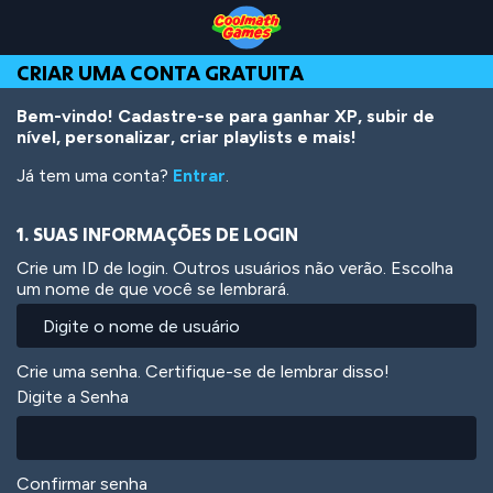
Skip
Skip
Skip
Skip
Ir
to
to
to
to
para
Top
Navigation
Main
Footer
o
CRIAR UMA CONTA GRATUITA
of
Content
conteúdo
Page
principal
Bem-vindo! Cadastre-se para ganhar XP, subir de
nível, personalizar, criar playlists e mais!
Já tem uma conta?
Entrar
.
1. SUAS INFORMAÇÕES DE LOGIN
Crie um ID de login. Outros usuários não verão. Escolha
um nome de que você se lembrará.
Crie uma senha. Certifique-se de lembrar disso!
Digite a Senha
Confirmar senha