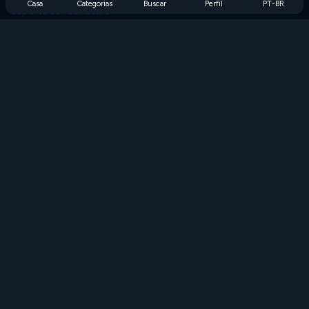
Casa
Categorias
Buscar
Perfil
PT-BR
Suporte de Assinatura
Blog
Developers
FALE CONOSCO
Accessibility
PROCURAR JOGOS
Jogos de Estratégia
Jogos de Habilidade
Jogos de Números
Jogos de Lógica
Jogos de Memória
Jogos Clássicos
Jogos de Ciência
Jogos de Geografia
Baixe nossos aplicativos