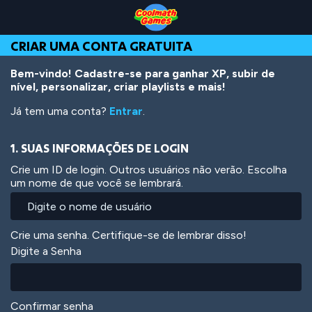
Skip
Skip
Skip
Skip
Ir
to
to
to
to
para
Top
Navigation
Main
Footer
o
CRIAR UMA CONTA GRATUITA
of
Content
conteúdo
Page
principal
Bem-vindo! Cadastre-se para ganhar XP, subir de
nível, personalizar, criar playlists e mais!
Já tem uma conta?
Entrar
.
1. SUAS INFORMAÇÕES DE LOGIN
Crie um ID de login. Outros usuários não verão. Escolha
um nome de que você se lembrará.
Crie uma senha. Certifique-se de lembrar disso!
Digite a Senha
Confirmar senha