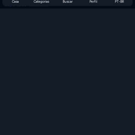
Casa
Categorias
Buscar
Perfil
PT-BR
Suporte de Assinatura
Blog
Developers
FALE CONOSCO
Accessibility
PROCURAR JOGOS
Jogos de Estratégia
Jogos de Habilidade
Jogos de Números
Jogos de Lógica
Jogos de Memória
Jogos Clássicos
Jogos de Ciência
Jogos de Geografia
Baixe nossos aplicativos