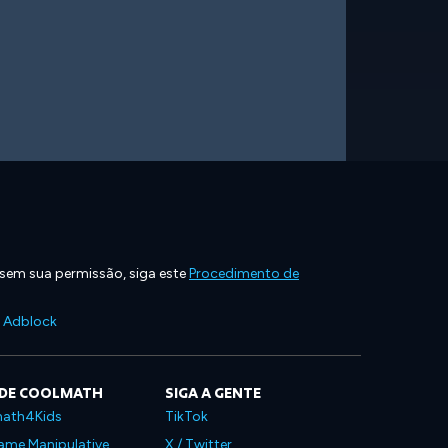
 sem sua permissão, siga este
Procedimento de
e Adblock
 DE COOLMATH
SIGA A GENTE
ath4Kids
TikTok
ame Manipulative
X / Twitter