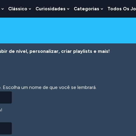
Clássico
Curiosidades
Categorias
Todos Os J
Show
Show
Show
Show
u
Submenu
Submenu
Submenu
Submenu
For
For
For
For
s
Lógica
Clássico
Curiosidades
Categorias
r de nível, personalizar, criar playlists e mais!
ão. Escolha um nome de que você se lembrará.
o!