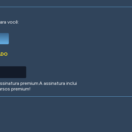
ara você:
Deep Water
On the Beach
Mus
ADO
Circuits
Glazed Over
In 
sinatura premium.A assinatura inclui
ursos premium!
Big Spender
Hit the Slopes
Boo