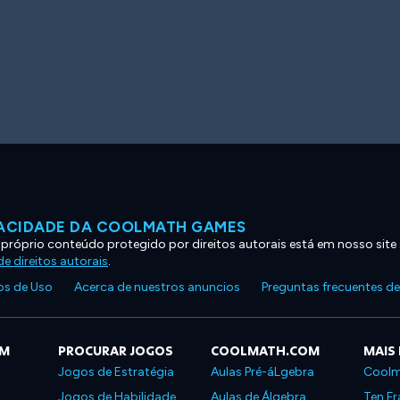
VACIDADE DA COOLMATH GAMES
 próprio conteúdo protegido por direitos autorais está em nosso site
e direitos autorais
.
s de Uso
Acerca de nuestros anuncios
Preguntas frecuentes d
OM
PROCURAR JOGOS
COOLMATH.COM
MAIS
Jogos de Estratégia
Aulas Pré-áLgebra
Coolm
Jogos de Habilidade
Aulas de Álgebra
Ten Fr