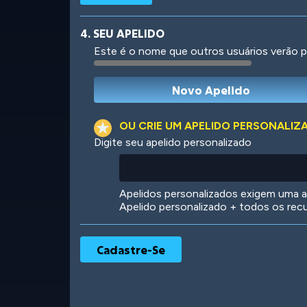
4. SEU APELIDO
Este é o nome que outros usuários verão p
Robotic
International
OU CRIE UM APELIDO PERSONALIZ
Digite seu apelido personalizado
Big City
Starlight
Apelidos personalizados exigem uma as
Apelido personalizado + todos os rec
Ooh! Aah!
Night Game