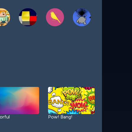
orful
Pow! Bang!