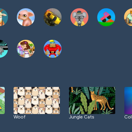
Woof
Jungle Cats
Col