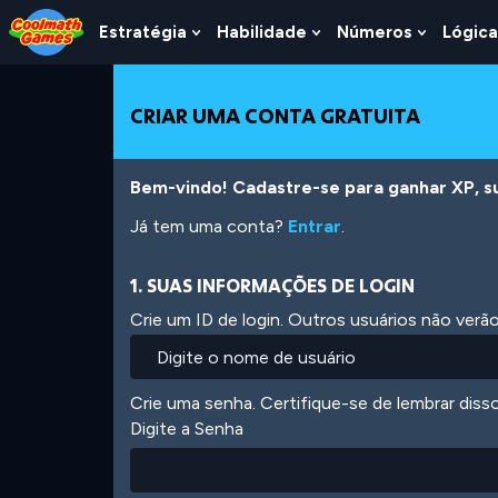
Skip
Skip
Skip
Skip
Ir
to
to
to
to
para
Estratégia
Habilidade
Números
Lógica
Show
Show
Show
Top
Navigation
Main
Footer
o
Submenu
Submenu
Submen
of
Content
conteúdo
For
For
For
Page
principal
Estratégia
Habilidade
Número
CRIAR UMA CONTA GRATUITA
Bem-vindo! Cadastre-se para ganhar XP, subi
Já tem uma conta?
Entrar
.
1. SUAS INFORMAÇÕES DE LOGIN
Crie um ID de login. Outros usuários não ver
Crie uma senha. Certifique-se de lembrar diss
Digite a Senha