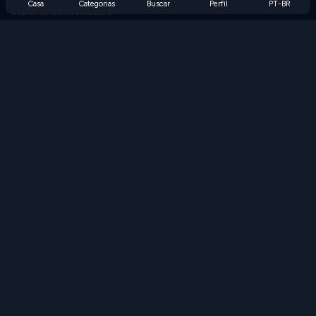
Casa
Categorias
Buscar
Perfil
PT-BR
Suporte de Assinatura
Blog
Developers
FALE CONOSCO
Accessibility
PROCURAR JOGOS
Jogos de Estratégia
Jogos de Habilidade
Jogos de Números
Jogos de Lógica
Jogos de Memória
Jogos Clássicos
Jogos de Ciência
Jogos de Geografia
Baixe nossos aplicativos