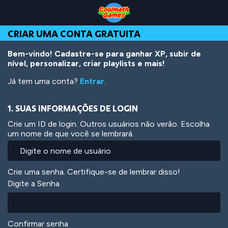
Skip
Skip
Skip
Skip
Ir
to
to
to
to
para
Top
Navigation
Main
Footer
o
CRIAR UMA CONTA GRATUITA
of
Content
conteúdo
Page
principal
Bem-vindo! Cadastre-se para ganhar XP, subir de
nível, personalizar, criar playlists e mais!
Já tem uma conta?
Entrar
.
1. SUAS INFORMAÇÕES DE LOGIN
Crie um ID de login. Outros usuários não verão. Escolha
um nome de que você se lembrará.
Crie uma senha. Certifique-se de lembrar disso!
Digite a Senha
Confirmar senha