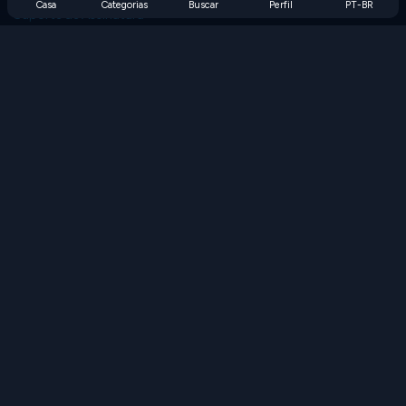
Casa
Categorias
Buscar
Perfil
PT-BR
Suporte de Assinatura
Blog
Developers
FALE CONOSCO
Accessibility
PROCURAR JOGOS
Jogos de Estratégia
Jogos de Habilidade
Jogos de Números
Jogos de Lógica
Jogos de Memória
Jogos Clássicos
Jogos de Ciência
Jogos de Geografia
Baixe nossos aplicativos