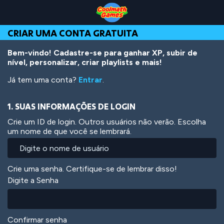
Skip
Skip
Skip
Skip
Ir
to
to
to
to
para
Top
Navigation
Main
Footer
o
CRIAR UMA CONTA GRATUITA
of
Content
conteúdo
Page
principal
Bem-vindo! Cadastre-se para ganhar XP, subir de
nível, personalizar, criar playlists e mais!
Já tem uma conta?
Entrar
.
1. SUAS INFORMAÇÕES DE LOGIN
Crie um ID de login. Outros usuários não verão. Escolha
um nome de que você se lembrará.
Crie uma senha. Certifique-se de lembrar disso!
Digite a Senha
Confirmar senha