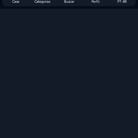
Casa
Categorias
Buscar
Perfil
PT-BR
Suporte de Assinatura
Blog
Developers
FALE CONOSCO
Accessibility
PROCURAR JOGOS
Jogos de Estratégia
Jogos de Habilidade
Jogos de Números
Jogos de Lógica
Jogos de Memória
Jogos Clássicos
Jogos de Ciência
Jogos de Geografia
Baixe nossos aplicativos