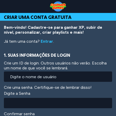
Skip
Skip
Skip
Skip
Ir
to
to
to
to
para
Top
Navigation
Main
Footer
o
CRIAR UMA CONTA GRATUITA
of
Content
conteúdo
Page
principal
Bem-vindo! Cadastre-se para ganhar XP, subir de
nível, personalizar, criar playlists e mais!
Já tem uma conta?
Entrar
.
1. SUAS INFORMAÇÕES DE LOGIN
Crie um ID de login. Outros usuários não verão. Escolha
um nome de que você se lembrará.
Crie uma senha. Certifique-se de lembrar disso!
Digite a Senha
Confirmar senha