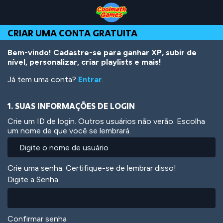
Skip
Skip
Skip
Skip
Ir
to
to
to
to
para
Top
Navigation
Main
Footer
o
CRIAR UMA CONTA GRATUITA
of
Content
conteúdo
Page
principal
Bem-vindo! Cadastre-se para ganhar XP, subir de
nível, personalizar, criar playlists e mais!
Já tem uma conta?
Entrar
.
1. SUAS INFORMAÇÕES DE LOGIN
Crie um ID de login. Outros usuários não verão. Escolha
um nome de que você se lembrará.
Crie uma senha. Certifique-se de lembrar disso!
Digite a Senha
Confirmar senha