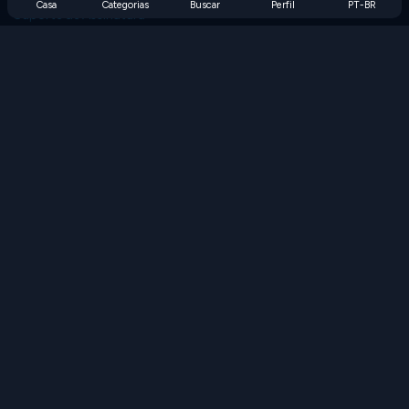
Casa
Categorias
Buscar
Perfil
PT-BR
Suporte de Assinatura
Blog
Developers
FALE CONOSCO
Accessibility
PROCURAR JOGOS
Jogos de Estratégia
Jogos de Habilidade
Jogos de Números
Jogos de Lógica
Jogos de Memória
Jogos Clássicos
Jogos de Ciência
Jogos de Geografia
Baixe nossos aplicativos