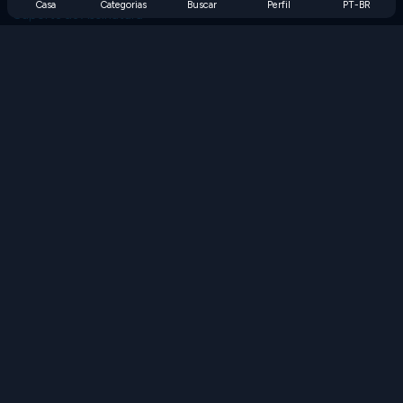
Casa
Categorias
Buscar
Perfil
PT-BR
Suporte de Assinatura
Blog
Developers
FALE CONOSCO
Accessibility
PROCURAR JOGOS
Jogos de Estratégia
Jogos de Habilidade
Jogos de Números
Jogos de Lógica
Jogos de Memória
Jogos Clássicos
Jogos de Ciência
Jogos de Geografia
Baixe nossos aplicativos