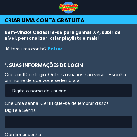
Skip
Skip
Skip
Skip
Ir
to
to
to
to
para
Top
Navigation
Main
Footer
o
CRIAR UMA CONTA GRATUITA
of
Content
conteúdo
Page
principal
Bem-vindo! Cadastre-se para ganhar XP, subir de
nível, personalizar, criar playlists e mais!
Já tem uma conta?
Entrar
.
1. SUAS INFORMAÇÕES DE LOGIN
Crie um ID de login. Outros usuários não verão. Escolha
um nome de que você se lembrará.
Crie uma senha. Certifique-se de lembrar disso!
Digite a Senha
Confirmar senha