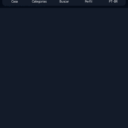
Casa
Categorias
Buscar
Perfil
PT-BR
Suporte de Assinatura
Blog
Developers
FALE CONOSCO
Accessibility
PROCURAR JOGOS
Jogos de Estratégia
Jogos de Habilidade
Jogos de Números
Jogos de Lógica
Jogos de Memória
Jogos Clássicos
Jogos de Ciência
Jogos de Geografia
Baixe nossos aplicativos