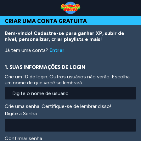
Skip
Skip
Skip
Skip
Ir
to
to
to
to
para
Top
Navigation
Main
Footer
o
CRIAR UMA CONTA GRATUITA
of
Content
conteúdo
Page
principal
Bem-vindo! Cadastre-se para ganhar XP, subir de
nível, personalizar, criar playlists e mais!
Já tem uma conta?
Entrar
.
1. SUAS INFORMAÇÕES DE LOGIN
Crie um ID de login. Outros usuários não verão. Escolha
um nome de que você se lembrará.
Crie uma senha. Certifique-se de lembrar disso!
Digite a Senha
Confirmar senha