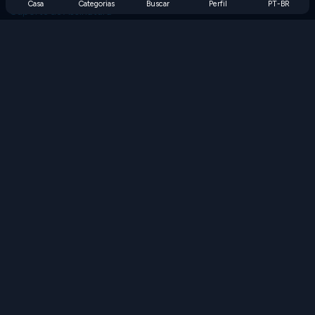
Casa
Categorias
Buscar
Perfil
PT-BR
Suporte de Assinatura
Blog
Developers
FALE CONOSCO
Accessibility
PROCURAR JOGOS
Jogos de Estratégia
Jogos de Habilidade
Jogos de Números
Jogos de Lógica
Jogos de Memória
Jogos Clássicos
Jogos de Ciência
Jogos de Geografia
Baixe nossos aplicativos