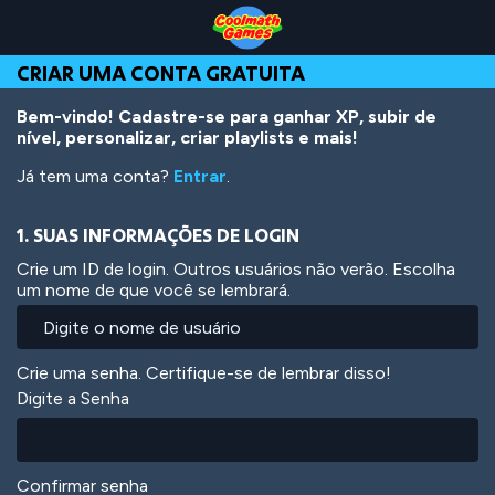
Skip
Skip
Skip
Skip
Ir
to
to
to
to
para
Top
Navigation
Main
Footer
o
CRIAR UMA CONTA GRATUITA
of
Content
conteúdo
Page
principal
Bem-vindo! Cadastre-se para ganhar XP, subir de
nível, personalizar, criar playlists e mais!
Já tem uma conta?
Entrar
.
1. SUAS INFORMAÇÕES DE LOGIN
Crie um ID de login. Outros usuários não verão. Escolha
um nome de que você se lembrará.
Crie uma senha. Certifique-se de lembrar disso!
Digite a Senha
Confirmar senha