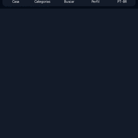
Casa
Categorias
Buscar
Perfil
PT-BR
Suporte de Assinatura
Blog
Developers
FALE CONOSCO
Accessibility
PROCURAR JOGOS
Jogos de Estratégia
Jogos de Habilidade
Jogos de Números
Jogos de Lógica
Jogos de Memória
Jogos Clássicos
Jogos de Ciência
Jogos de Geografia
Baixe nossos aplicativos