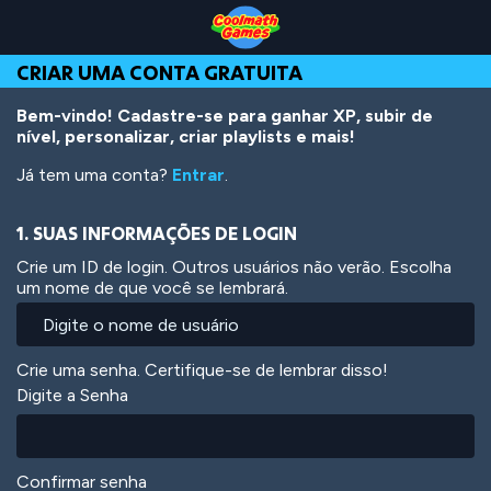
Skip
Skip
Skip
Skip
Ir
to
to
to
to
para
Top
Navigation
Main
Footer
o
CRIAR UMA CONTA GRATUITA
of
Content
conteúdo
Page
principal
Bem-vindo! Cadastre-se para ganhar XP, subir de
nível, personalizar, criar playlists e mais!
Já tem uma conta?
Entrar
.
1. SUAS INFORMAÇÕES DE LOGIN
Crie um ID de login. Outros usuários não verão. Escolha
um nome de que você se lembrará.
Crie uma senha. Certifique-se de lembrar disso!
Digite a Senha
Confirmar senha