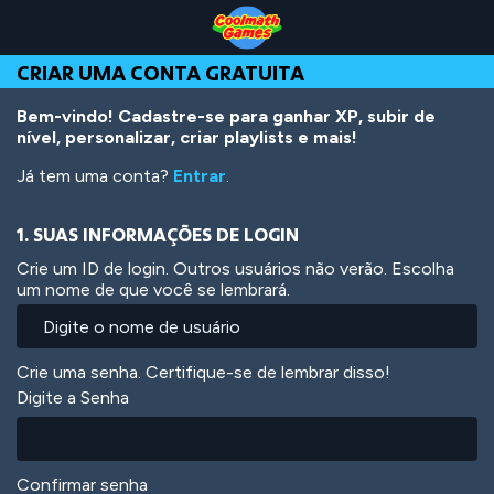
Skip
Skip
Skip
Skip
Ir
to
to
to
to
para
Top
Navigation
Main
Footer
o
CRIAR UMA CONTA GRATUITA
of
Content
conteúdo
Page
principal
Bem-vindo! Cadastre-se para ganhar XP, subir de
nível, personalizar, criar playlists e mais!
Já tem uma conta?
Entrar
.
1. SUAS INFORMAÇÕES DE LOGIN
Crie um ID de login. Outros usuários não verão. Escolha
um nome de que você se lembrará.
Crie uma senha. Certifique-se de lembrar disso!
Digite a Senha
Confirmar senha