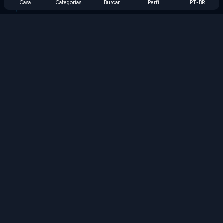
Casa
Categorias
Buscar
Perfil
PT-BR
Suporte de Assinatura
Blog
Developers
FALE CONOSCO
Accessibility
PROCURAR JOGOS
Jogos de Estratégia
Jogos de Habilidade
Jogos de Números
Jogos de Lógica
Jogos de Memória
Jogos Clássicos
Jogos de Ciência
Jogos de Geografia
Baixe nossos aplicativos