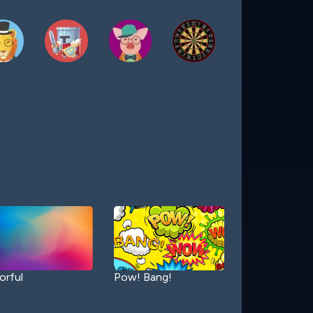
orful
Pow! Bang!