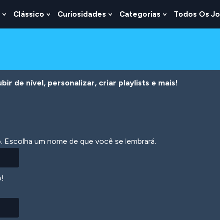
Clássico
Curiosidades
Categorias
Todos Os J
Show
Show
Show
Show
u
Submenu
Submenu
Submenu
Submenu
For
For
For
For
s
Lógica
Clássico
Curiosidades
Categorias
r de nível, personalizar, criar playlists e mais!
ão. Escolha um nome de que você se lembrará.
o!