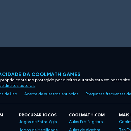
VACIDADE DA COOLMATH GAMES
 próprio conteúdo protegido por direitos autorais está em nosso site
e direitos autorais
.
s de Uso
Acerca de nuestros anuncios
Preguntas frecuentes d
OM
PROCURAR JOGOS
COOLMATH.COM
MAIS
Jogos de Estratégia
Aulas Pré-áLgebra
Coolm
Jogos de Habilidade
Aulas de Álgebra
Ten Fr