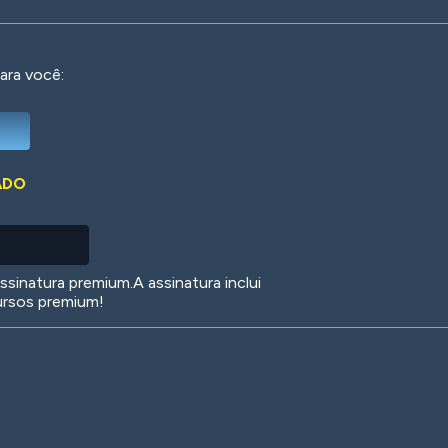
ara você:
Deep Water
On the Beach
Mus
ADO
Circuits
Glazed Over
In 
sinatura premium.A assinatura inclui
ursos premium!
Big Spender
Hit the Slopes
Boo