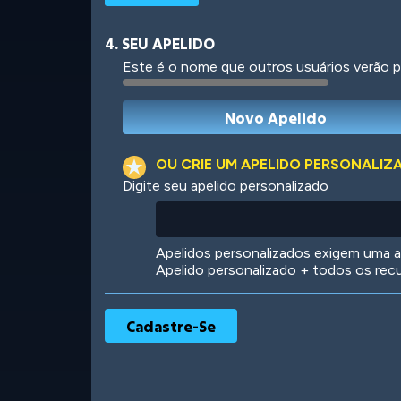
4. SEU APELIDO
Este é o nome que outros usuários verão p
Robotic
International
OU CRIE UM APELIDO PERSONALIZ
Digite seu apelido personalizado
Big City
Starlight
Apelidos personalizados exigem uma as
Apelido personalizado + todos os rec
Ooh! Aah!
Night Game