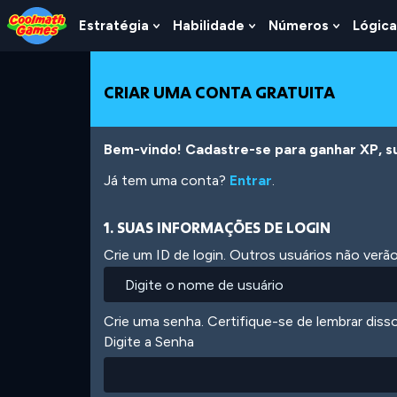
Skip
Skip
Skip
Skip
Ir
to
to
to
to
para
Estratégia
Habilidade
Números
Lógica
Show
Show
Show
Top
Navigation
Main
Footer
o
Submenu
Submenu
Submen
of
Content
conteúdo
For
For
For
Page
principal
Estratégia
Habilidade
Número
CRIAR UMA CONTA GRATUITA
Bem-vindo! Cadastre-se para ganhar XP, subi
Já tem uma conta?
Entrar
.
1. SUAS INFORMAÇÕES DE LOGIN
Crie um ID de login. Outros usuários não ver
Crie uma senha. Certifique-se de lembrar diss
Digite a Senha