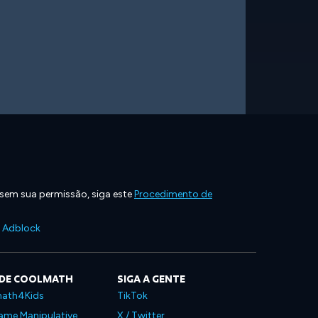
 sem sua permissão, siga este
Procedimento de
e Adblock
 DE COOLMATH
SIGA A GENTE
ath4Kids
TikTok
ame Manipulative
X / Twitter