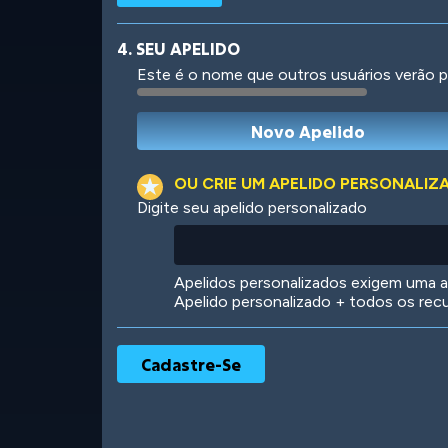
4. SEU APELIDO
Este é o nome que outros usuários verão p
Robotic
International
OU CRIE UM APELIDO PERSONALIZ
Digite seu apelido personalizado
Big City
Starlight
Apelidos personalizados exigem uma as
Apelido personalizado + todos os rec
Ooh! Aah!
Night Game