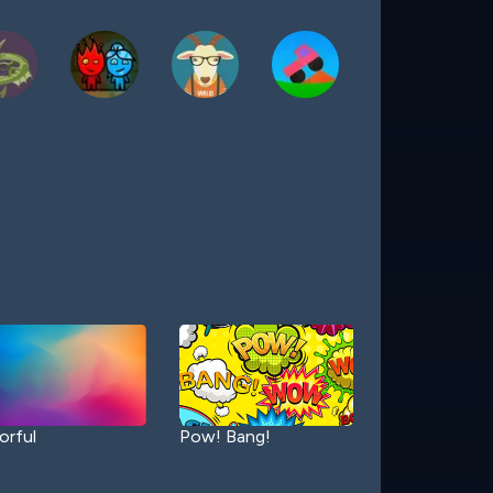
orful
Pow! Bang!