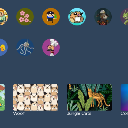
Woof
Jungle Cats
Col