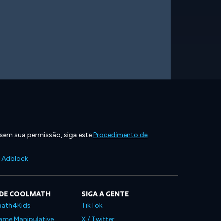
 sem sua permissão, siga este
Procedimento de
e Adblock
 DE COOLMATH
SIGA A GENTE
ath4Kids
TikTok
ame Manipulative
X / Twitter