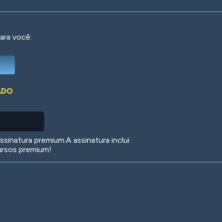
ara você:
Deep Water
On the Beach
Mus
ADO
Circuits
Glazed Over
In 
sinatura premium.A assinatura inclui
ursos premium!
Big Spender
Hit the Slopes
Boo