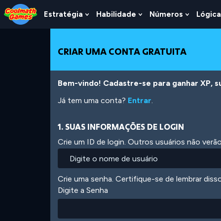
Skip
Skip
Skip
Skip
Ir
to
to
to
to
para
Estratégia
Habilidade
Números
Lógica
Show
Show
Show
Top
Navigation
Main
Footer
o
Submenu
Submenu
Submen
of
Content
conteúdo
For
For
For
Page
principal
Estratégia
Habilidade
Número
CRIAR UMA CONTA GRATUITA
Bem-vindo! Cadastre-se para ganhar XP, subi
Já tem uma conta?
Entrar
.
1. SUAS INFORMAÇÕES DE LOGIN
Crie um ID de login. Outros usuários não ver
Crie uma senha. Certifique-se de lembrar diss
Digite a Senha