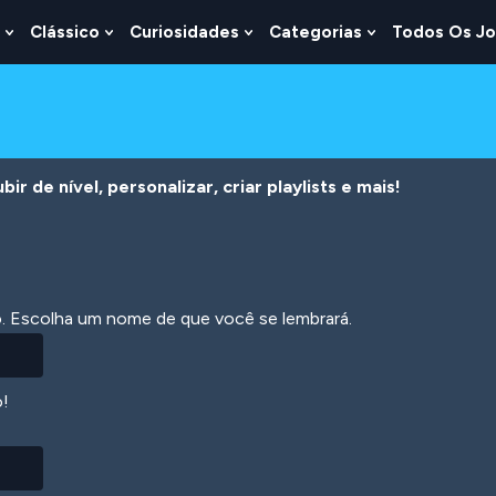
Clássico
Curiosidades
Categorias
Todos Os J
Show
Show
Show
Show
u
Submenu
Submenu
Submenu
Submenu
For
For
For
For
s
Lógica
Clássico
Curiosidades
Categorias
r de nível, personalizar, criar playlists e mais!
ão. Escolha um nome de que você se lembrará.
o!