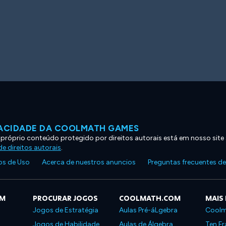
VACIDADE DA COOLMATH GAMES
 próprio conteúdo protegido por direitos autorais está em nosso site
e direitos autorais
.
s de Uso
Acerca de nuestros anuncios
Preguntas frecuentes d
OM
PROCURAR JOGOS
COOLMATH.COM
MAIS
Jogos de Estratégia
Aulas Pré-áLgebra
Coolm
Jogos de Habilidade
Aulas de Álgebra
Ten Fr