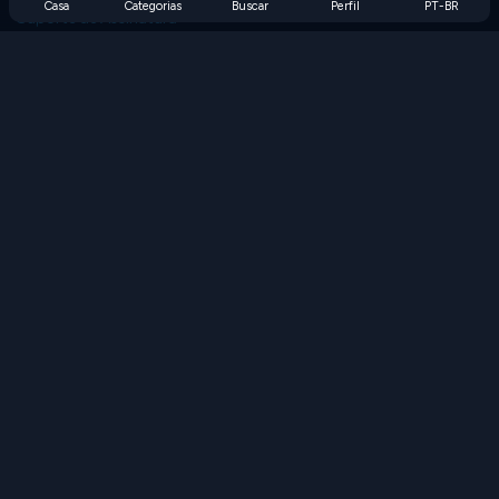
Casa
Categorias
Buscar
Perfil
PT-BR
Suporte de Assinatura
Blog
Developers
FALE CONOSCO
Accessibility
PROCURAR JOGOS
Jogos de Estratégia
Jogos de Habilidade
Jogos de Números
Jogos de Lógica
Jogos de Memória
Jogos Clássicos
Jogos de Ciência
Jogos de Geografia
Baixe nossos aplicativos