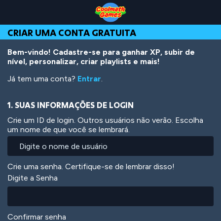
Skip
Skip
Skip
Skip
Ir
to
to
to
to
para
Top
Navigation
Main
Footer
o
CRIAR UMA CONTA GRATUITA
of
Content
conteúdo
Page
principal
Bem-vindo! Cadastre-se para ganhar XP, subir de
nível, personalizar, criar playlists e mais!
Já tem uma conta?
Entrar
.
1. SUAS INFORMAÇÕES DE LOGIN
Crie um ID de login. Outros usuários não verão. Escolha
um nome de que você se lembrará.
Crie uma senha. Certifique-se de lembrar disso!
Digite a Senha
Confirmar senha