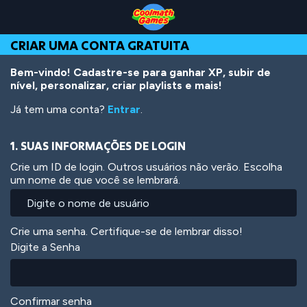
Skip
Skip
Skip
Skip
Ir
to
to
to
to
para
Top
Navigation
Main
Footer
o
CRIAR UMA CONTA GRATUITA
of
Content
conteúdo
Page
principal
Bem-vindo! Cadastre-se para ganhar XP, subir de
nível, personalizar, criar playlists e mais!
Já tem uma conta?
Entrar
.
1. SUAS INFORMAÇÕES DE LOGIN
Crie um ID de login. Outros usuários não verão. Escolha
um nome de que você se lembrará.
Crie uma senha. Certifique-se de lembrar disso!
Digite a Senha
Confirmar senha