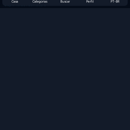
Casa
Categorias
Buscar
Perfil
PT-BR
Suporte de Assinatura
Blog
Developers
FALE CONOSCO
Accessibility
PROCURAR JOGOS
Jogos de Estratégia
Jogos de Habilidade
Jogos de Números
Jogos de Lógica
Jogos de Memória
Jogos Clássicos
Jogos de Ciência
Jogos de Geografia
Baixe nossos aplicativos