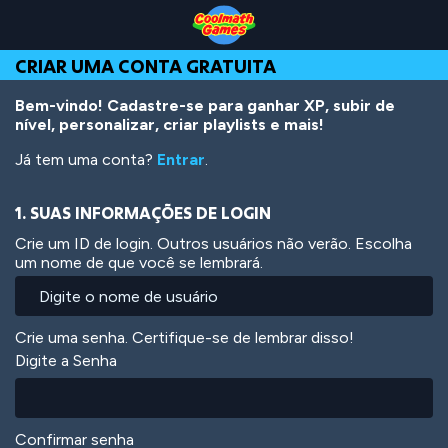
Skip
Skip
Skip
Skip
Ir
to
to
to
to
para
Top
Navigation
Main
Footer
o
CRIAR UMA CONTA GRATUITA
of
Content
conteúdo
Page
principal
Bem-vindo! Cadastre-se para ganhar XP, subir de
nível, personalizar, criar playlists e mais!
Já tem uma conta?
Entrar
.
1. SUAS INFORMAÇÕES DE LOGIN
Crie um ID de login. Outros usuários não verão. Escolha
um nome de que você se lembrará.
Crie uma senha. Certifique-se de lembrar disso!
Digite a Senha
Confirmar senha