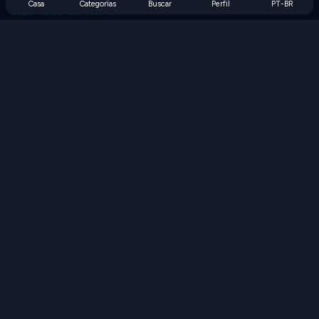
Casa
Categorias
Buscar
Perfil
PT-BR
Suporte de Assinatura
Blog
Developers
FALE CONOSCO
Accessibility
PROCURAR JOGOS
Jogos de Estratégia
Jogos de Habilidade
Jogos de Números
Jogos de Lógica
Jogos de Memória
Jogos Clássicos
Jogos de Ciência
Jogos de Geografia
Baixe nossos aplicativos