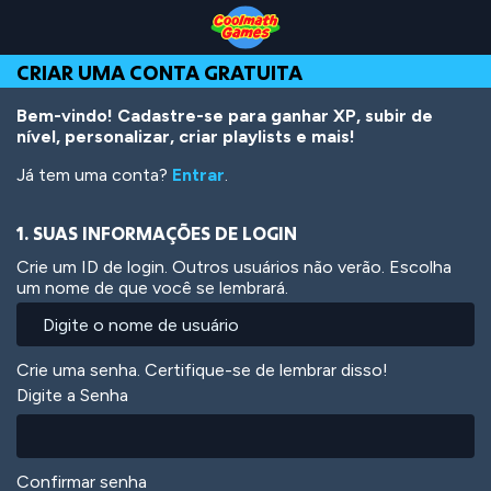
Skip
Skip
Skip
Skip
Ir
to
to
to
to
para
Top
Navigation
Main
Footer
o
CRIAR UMA CONTA GRATUITA
of
Content
conteúdo
Page
principal
Bem-vindo! Cadastre-se para ganhar XP, subir de
nível, personalizar, criar playlists e mais!
Já tem uma conta?
Entrar
.
1. SUAS INFORMAÇÕES DE LOGIN
Crie um ID de login. Outros usuários não verão. Escolha
um nome de que você se lembrará.
Crie uma senha. Certifique-se de lembrar disso!
Digite a Senha
Confirmar senha