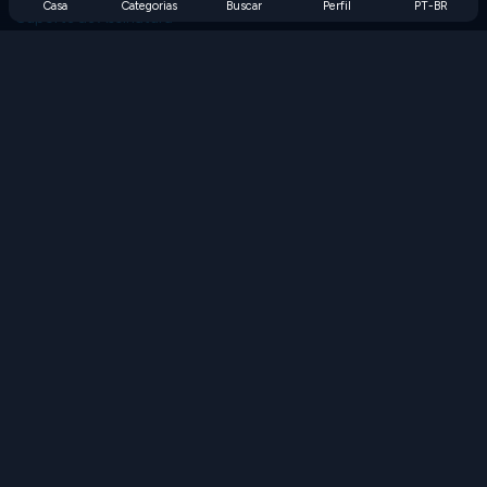
Casa
Categorias
Buscar
Perfil
PT-BR
Suporte de Assinatura
Blog
Developers
FALE CONOSCO
Accessibility
PROCURAR JOGOS
Jogos de Estratégia
Jogos de Habilidade
Jogos de Números
Jogos de Lógica
Jogos de Memória
Jogos Clássicos
Jogos de Ciência
Jogos de Geografia
Baixe nossos aplicativos