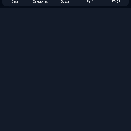
Casa
Categorias
Buscar
Perfil
PT-BR
Suporte de Assinatura
Blog
Developers
FALE CONOSCO
Accessibility
PROCURAR JOGOS
Jogos de Estratégia
Jogos de Habilidade
Jogos de Números
Jogos de Lógica
Jogos de Memória
Jogos Clássicos
Jogos de Ciência
Jogos de Geografia
Baixe nossos aplicativos