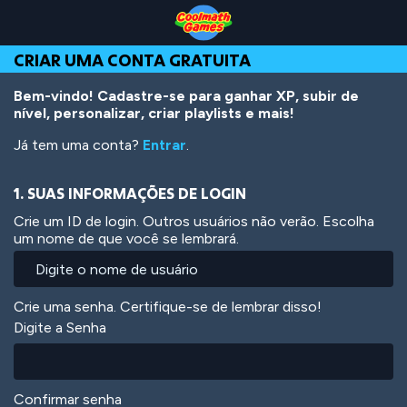
Skip
Skip
Skip
Skip
Ir
to
to
to
to
para
Top
Navigation
Main
Footer
o
CRIAR UMA CONTA GRATUITA
of
Content
conteúdo
Page
principal
Bem-vindo! Cadastre-se para ganhar XP, subir de
nível, personalizar, criar playlists e mais!
Já tem uma conta?
Entrar
.
1. SUAS INFORMAÇÕES DE LOGIN
Crie um ID de login. Outros usuários não verão. Escolha
um nome de que você se lembrará.
Crie uma senha. Certifique-se de lembrar disso!
Digite a Senha
Confirmar senha