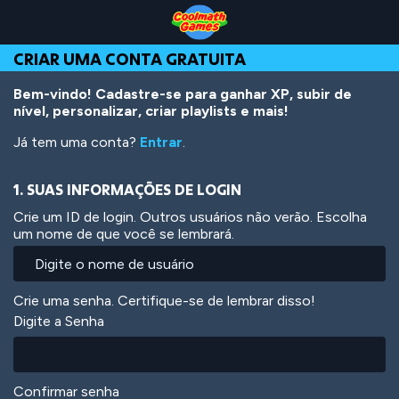
Skip
Skip
Skip
Skip
Ir
to
to
to
to
para
Top
Navigation
Main
Footer
o
CRIAR UMA CONTA GRATUITA
of
Content
conteúdo
Page
principal
Bem-vindo! Cadastre-se para ganhar XP, subir de
nível, personalizar, criar playlists e mais!
Já tem uma conta?
Entrar
.
1. SUAS INFORMAÇÕES DE LOGIN
Crie um ID de login. Outros usuários não verão. Escolha
um nome de que você se lembrará.
Crie uma senha. Certifique-se de lembrar disso!
Digite a Senha
Confirmar senha