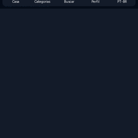
Casa
Categorias
Buscar
Perfil
PT-BR
Suporte de Assinatura
Blog
Developers
FALE CONOSCO
Accessibility
PROCURAR JOGOS
Jogos de Estratégia
Jogos de Habilidade
Jogos de Números
Jogos de Lógica
Jogos de Memória
Jogos Clássicos
Jogos de Ciência
Jogos de Geografia
Baixe nossos aplicativos