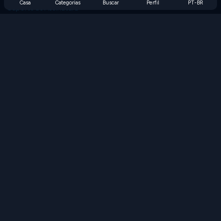
Casa
Categorias
Buscar
Perfil
PT-BR
Suporte de Assinatura
Blog
Developers
FALE CONOSCO
Accessibility
PROCURAR JOGOS
Jogos de Estratégia
Jogos de Habilidade
Jogos de Números
Jogos de Lógica
Jogos de Memória
Jogos Clássicos
Jogos de Ciência
Jogos de Geografia
Baixe nossos aplicativos