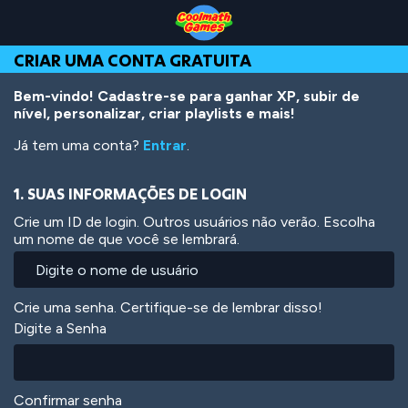
Skip
Skip
Skip
Skip
Ir
to
to
to
to
para
Top
Navigation
Main
Footer
o
CRIAR UMA CONTA GRATUITA
of
Content
conteúdo
Page
principal
Bem-vindo! Cadastre-se para ganhar XP, subir de
nível, personalizar, criar playlists e mais!
Já tem uma conta?
Entrar
.
1. SUAS INFORMAÇÕES DE LOGIN
Crie um ID de login. Outros usuários não verão. Escolha
um nome de que você se lembrará.
Crie uma senha. Certifique-se de lembrar disso!
Digite a Senha
Confirmar senha