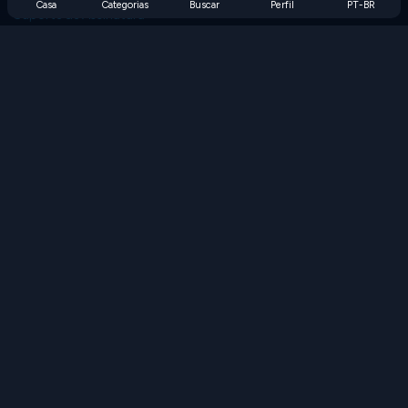
Casa
Categorias
Buscar
Perfil
PT-BR
Suporte de Assinatura
Blog
Developers
FALE CONOSCO
Accessibility
PROCURAR JOGOS
Jogos de Estratégia
Jogos de Habilidade
Jogos de Números
Jogos de Lógica
Jogos de Memória
Jogos Clássicos
Jogos de Ciência
Jogos de Geografia
Baixe nossos aplicativos