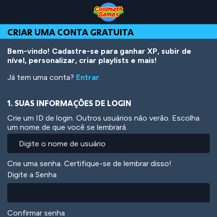
Skip
Skip
Skip
Skip
Ir
to
to
to
to
para
Top
Navigation
Main
Footer
o
CRIAR UMA CONTA GRATUITA
of
Content
conteúdo
Page
principal
Bem-vindo! Cadastre-se para ganhar XP, subir de
nível, personalizar, criar playlists e mais!
Já tem uma conta?
Entrar
.
1. SUAS INFORMAÇÕES DE LOGIN
Crie um ID de login. Outros usuários não verão. Escolha
um nome de que você se lembrará.
Crie uma senha. Certifique-se de lembrar disso!
Digite a Senha
Confirmar senha