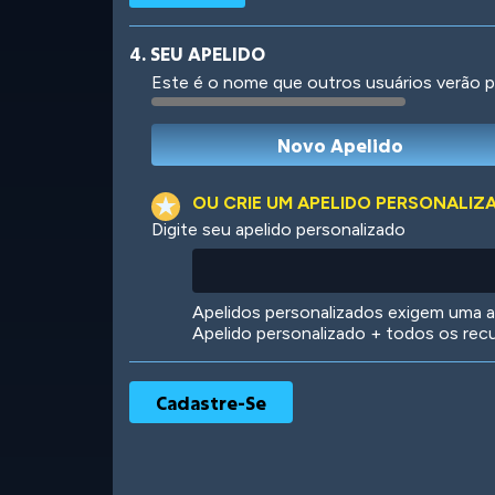
4. SEU APELIDO
Este é o nome que outros usuários verão p
Robotic
International
OU CRIE UM APELIDO PERSONALIZ
Digite seu apelido personalizado
Big City
Starlight
Apelidos personalizados exigem uma as
Apelido personalizado + todos os rec
Ooh! Aah!
Night Game