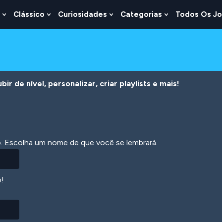
Clássico
Curiosidades
Categorias
Todos Os J
Show
Show
Show
Show
u
Submenu
Submenu
Submenu
Submenu
For
For
For
For
s
Lógica
Clássico
Curiosidades
Categorias
r de nível, personalizar, criar playlists e mais!
ão. Escolha um nome de que você se lembrará.
o!