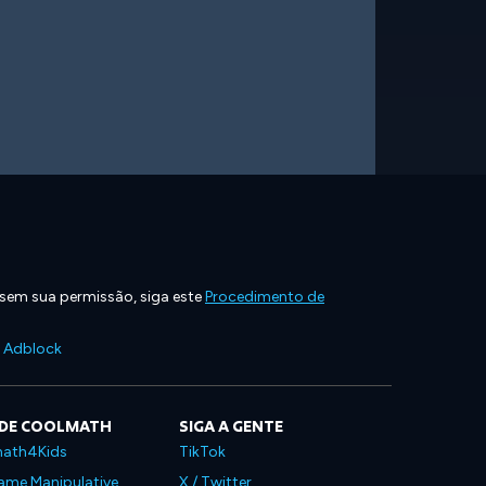
 sem sua permissão, siga este
Procedimento de
e Adblock
 DE COOLMATH
SIGA A GENTE
ath4Kids
TikTok
ame Manipulative
X / Twitter