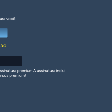
ara você:
Deep Water
On the Beach
Mus
ADO
Circuits
Glazed Over
In 
sinatura premium.A assinatura inclui
ursos premium!
Big Spender
Hit the Slopes
Boo