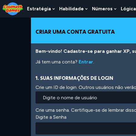
Skip
Skip
Skip
Skip
Ir
to
to
to
to
para
Estratégia
Habilidade
Números
Lógica
Show
Show
Show
Top
Navigation
Main
Footer
o
Submenu
Submenu
Submen
of
Content
conteúdo
For
For
For
Page
principal
Estratégia
Habilidade
Número
CRIAR UMA CONTA GRATUITA
Bem-vindo! Cadastre-se para ganhar XP, subi
Já tem uma conta?
Entrar
.
1. SUAS INFORMAÇÕES DE LOGIN
Crie um ID de login. Outros usuários não ver
Crie uma senha. Certifique-se de lembrar diss
Digite a Senha