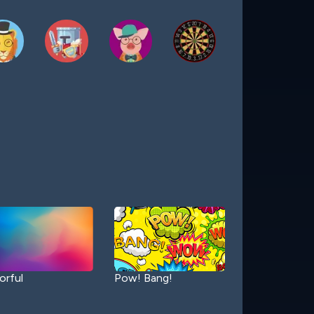
orful
Pow! Bang!