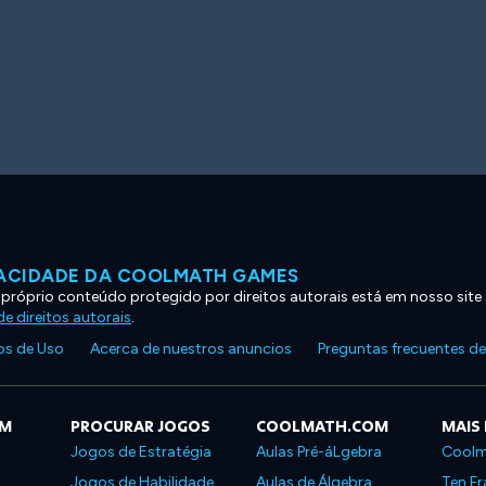
VACIDADE DA COOLMATH GAMES
 próprio conteúdo protegido por direitos autorais está em nosso site
e direitos autorais
.
s de Uso
Acerca de nuestros anuncios
Preguntas frecuentes d
OM
PROCURAR JOGOS
COOLMATH.COM
MAIS
Jogos de Estratégia
Aulas Pré-áLgebra
Coolm
Jogos de Habilidade
Aulas de Álgebra
Ten Fr