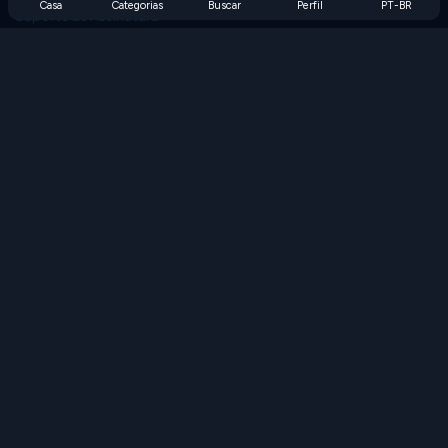
Casa
Categorias
Buscar
Perfil
PT-BR
Suporte de Assinatura
Blog
Developers
FALE CONOSCO
Accessibility
PROCURAR JOGOS
Jogos de Estratégia
Jogos de Habilidade
Jogos de Números
Jogos de Lógica
Jogos de Memória
Jogos Clássicos
Jogos de Ciência
Jogos de Geografia
Baixe nossos aplicativos