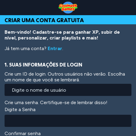
Skip
Skip
Skip
Skip
Ir
to
to
to
to
para
Top
Navigation
Main
Footer
o
CRIAR UMA CONTA GRATUITA
of
Content
conteúdo
Page
principal
Bem-vindo! Cadastre-se para ganhar XP, subir de
nível, personalizar, criar playlists e mais!
Já tem uma conta?
Entrar
.
1. SUAS INFORMAÇÕES DE LOGIN
Crie um ID de login. Outros usuários não verão. Escolha
um nome de que você se lembrará.
Crie uma senha. Certifique-se de lembrar disso!
Digite a Senha
Confirmar senha