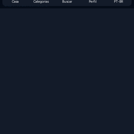
Casa
Categorias
Buscar
Perfil
PT-BR
Suporte de Assinatura
Blog
Developers
FALE CONOSCO
Accessibility
PROCURAR JOGOS
Jogos de Estratégia
Jogos de Habilidade
Jogos de Números
Jogos de Lógica
Jogos de Memória
Jogos Clássicos
Jogos de Ciência
Jogos de Geografia
Baixe nossos aplicativos