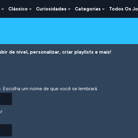
Clássico
Curiosidades
Categorias
Todos Os J
Show
Show
Show
Show
u
Submenu
Submenu
Submenu
Submenu
For
For
For
For
s
Lógica
Clássico
Curiosidades
Categorias
r de nível, personalizar, criar playlists e mais!
ão. Escolha um nome de que você se lembrará.
o!