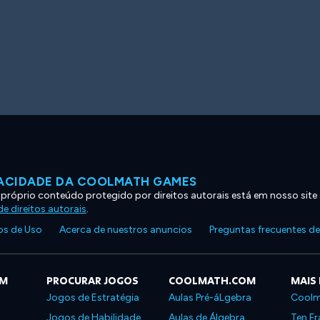
VACIDADE DA COOLMATH GAMES
 próprio conteúdo protegido por direitos autorais está em nosso site
e direitos autorais
.
s de Uso
Acerca de nuestros anuncios
Preguntas frecuentes d
OM
PROCURAR JOGOS
COOLMATH.COM
MAIS
Jogos de Estratégia
Aulas Pré-áLgebra
Coolm
Jogos de Habilidade
Aulas de Álgebra
Ten Fr