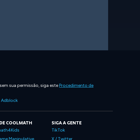
 sem sua permissão, siga este
Procedimento de
e Adblock
 DE COOLMATH
SIGA A GENTE
ath4Kids
TikTok
ame Manipulative
X / Twitter