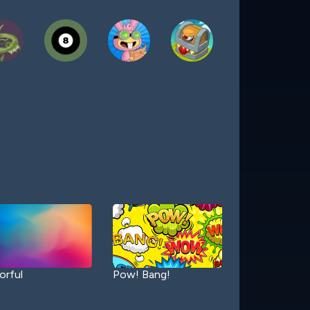
orful
Pow! Bang!