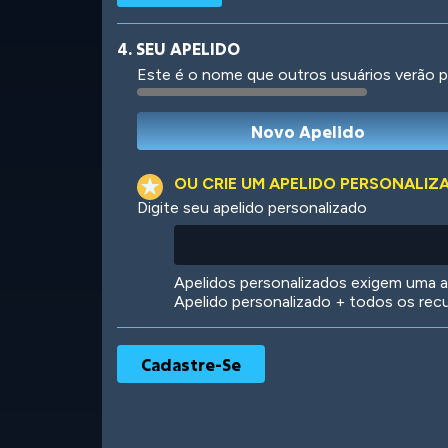
4. SEU APELIDO
Este é o nome que outros usuários verão p
Robotic
International
OU CRIE UM APELIDO PERSONALIZ
Digite seu apelido personalizado
Big City
Starlight
Apelidos personalizados exigem uma as
Apelido personalizado + todos os rec
Ooh! Aah!
Night Game