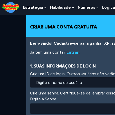
Skip
Skip
Skip
Skip
Ir
to
to
to
to
para
Estratégia
Habilidade
Números
Lógica
Show
Show
Show
Top
Navigation
Main
Footer
o
Submenu
Submenu
Submen
of
Content
conteúdo
For
For
For
Page
principal
Estratégia
Habilidade
Número
CRIAR UMA CONTA GRATUITA
Bem-vindo! Cadastre-se para ganhar XP, subi
Já tem uma conta?
Entrar
.
1. SUAS INFORMAÇÕES DE LOGIN
Crie um ID de login. Outros usuários não ver
Crie uma senha. Certifique-se de lembrar diss
Digite a Senha