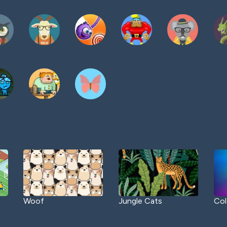
Woof
Jungle Cats
Col