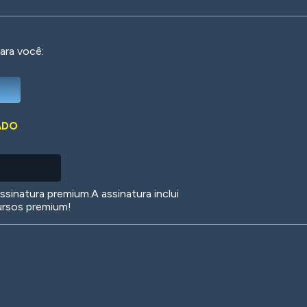
ara você:
Deep Water
On the Beach
Mus
ADO
Circuits
Glazed Over
In 
sinatura premium.A assinatura inclui
ursos premium!
Big Spender
Hit the Slopes
Boo