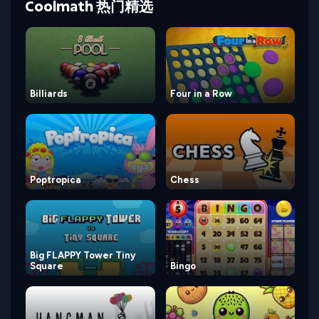
Coolmath 热门精选
Billiards
Four in a Row
Poptropica
Chess
Big FLAPPY Tower Tiny
Square
Bingo