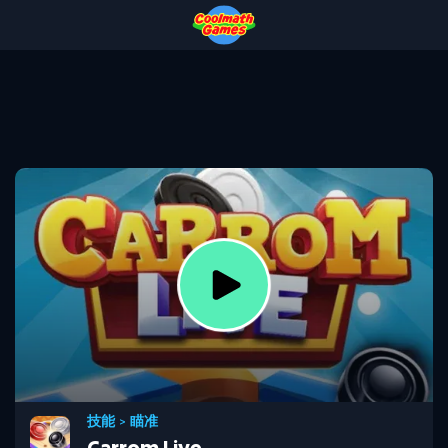
Skip
Skip
Skip
Skip
to
to
to
to
Top
Navigation
Main
Footer
of
Content
Page
技能
>
瞄准
Carrom Live