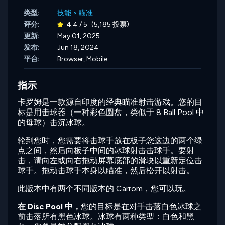
类型:
技能
>
瞄准
评分:
4.4 / 5
(5,185 投票)
更新:
May 01, 2025
发布:
Jun 18, 2024
平台:
Browser, Mobile
指示
卡罗姆是一款源自印度的经典瞄准射击游戏。您的目
标是用击球器（一种彩色圆盘，类似于 8 Ball Pool 中
的母球）击沉冰球。
轮到您时，您需要将击球手放在板子您这边的两个绿
点之间，然后向板子中间的冰球射击击球手。要射
击，请向左或向右拖动屏幕底部的滑块以重新定位击
球手。拖动击球手本身以瞄准，然后松开以射击。
此版本中有两个不同版本的 Carrom，您可以玩。
在 Disc Pool 中，
您的目标是在对手击落白色冰球之
前击落所有黑色冰球。冰球有两种类型：白色和黑