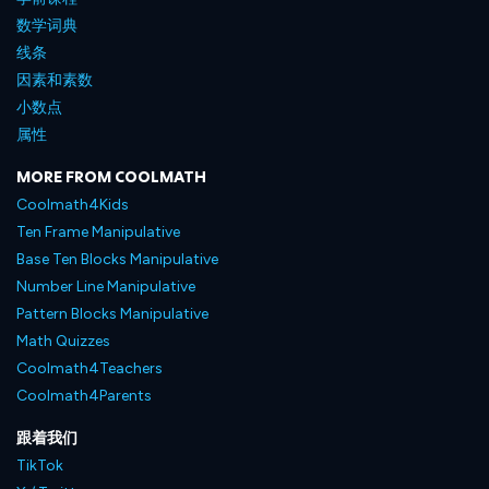
数学词典
线条
因素和素数
小数点
属性
MORE FROM COOLMATH
Coolmath4Kids
Ten Frame Manipulative
Base Ten Blocks Manipulative
Number Line Manipulative
Pattern Blocks Manipulative
Math Quizzes
Coolmath4Teachers
Coolmath4Parents
跟着我们
TikTok