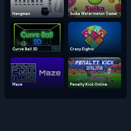
Hangman
Suika Watermelon Game
Curve Ball 3D
Crazy Eights
Maze
Penalty Kick Online