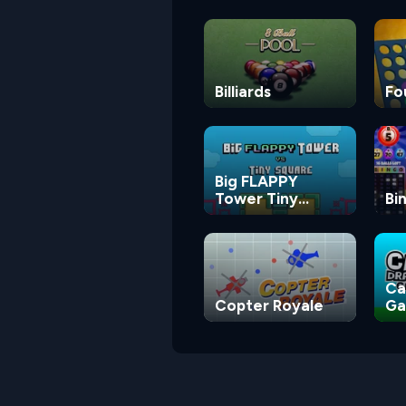
Billiards
Fo
Big FLAPPY
Tower Tiny
Bi
Square
Ca
Copter Royale
G