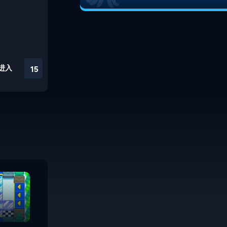
进入
15
Guardian Rock
Need a Hero