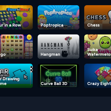
ur in a Row
Poptropica
Chess
Suika
ngo
Hangman
Watermelo
Game
r Drawing
ame
Curve Ball 3D
Crazy Eight