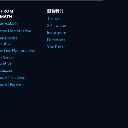
 FROM
跟着我们
LMATH
TikTok
ath4Kids
X / Twitter
ame Manipulative
Instagram
en Blocks
Facebook
lative
YouTube
 Line Manipulative
n Blocks
lative
Quizzes
ath4Teachers
ath4Parents