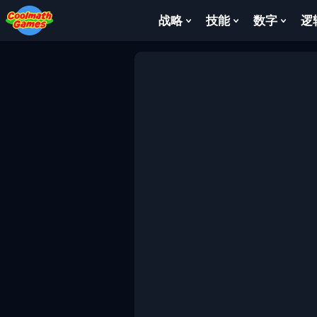
Skip
Skip
Skip
Skip
to
to
to
to
战略
技能
数字
逻
Show
Show
Show
Top
Navigation
Main
Footer
Submenu
Submenu
Subm
of
Content
For
For
For
Page
战
技
数
略
能
字