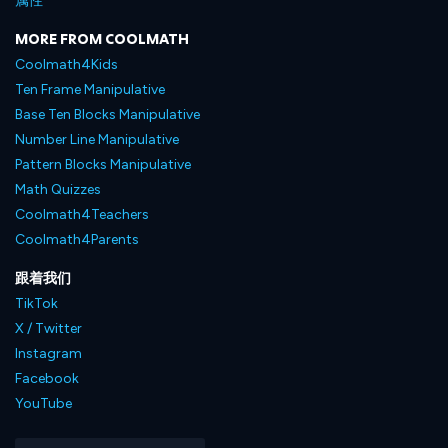
属性
MORE FROM COOLMATH
Coolmath4Kids
Ten Frame Manipulative
Base Ten Blocks Manipulative
Number Line Manipulative
Pattern Blocks Manipulative
Math Quizzes
Coolmath4Teachers
Coolmath4Parents
跟着我们
TikTok
X / Twitter
Instagram
Facebook
YouTube