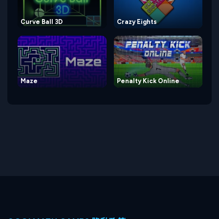
Curve Ball 3D
Crazy Eights
Maze
Penalty Kick Online