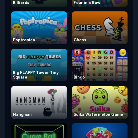
Billiards
Four in a Row
Poptropica
Chess
Big FLAPPY Tower Tiny
Square
Bingo
Hangman
Suika Watermelon Game