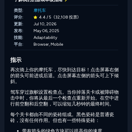
类型:
摩托车
评分:
4.4 / 5
(32,108 投票)
更新:
Jul 10, 2026
发布:
May 06, 2025
技能:
Adaptability
平台:
Browser, Mobile
指示
再次骑上你的摩托车，尽快到达目标！点击屏幕右侧
的箭头可前进或后退。点击屏幕左侧的箭头可上下倾
斜。
驾车穿过旗帜设置检查点。当你掉落关卡或被障碍物
击中时，你将从最后一个检查点重新开始。在空中进
行前空翻和后空翻，可以缩短几秒钟的最终时间。
每个关卡都由不同的瓷砖组成。黑色瓷砖是普通瓷
砖，没有任何作用。但也有一些特殊瓷砖：
带有箭头的绿色方块可以提高你的速度