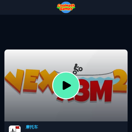
Skip
Skip
Skip
Skip
to
to
to
to
Top
Navigation
Main
Footer
of
Content
Page
摩托车