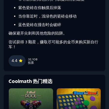
紫色瓷砖在你触摸后掉落
当你靠近时，浅绿色的瓷砖会移动
蓝色瓷砖在撞击时会破碎
确保避开尖刺和其他危险的陷阱。
尝试获得 3 颗星，赚取尽可能多的金币来购买新自行
车！
32,108
4.4
投票
Coolmath 热门精选