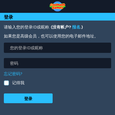
Skip
Skip
Skip
Skip
跳
to
to
to
to
转
Top
Navigation
Main
Footer
到
登录
of
Content
主
Page
要
内
请输入您的登录ID或昵称.
(没有帐户?
报名
.)
容
如果您是高级会员，也可以使用您的电子邮件地址。
您
的
登
录
密
ID
码
或
忘记密码?
昵
称
记得我