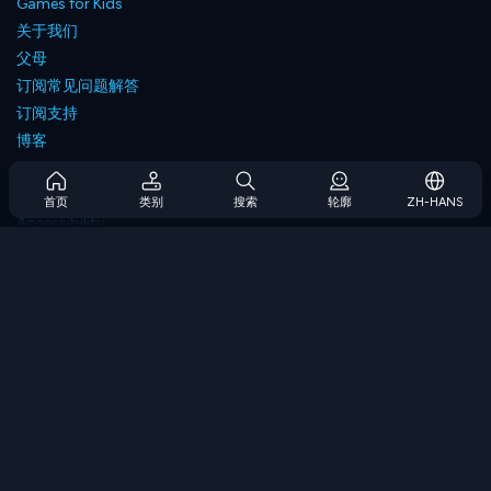
Games for Kids
关于我们
父母
订阅常见问题解答
订阅支持
博客
Developers
联系我们
首页
类别
搜索
轮廓
ZH-HANS
Accessibility
浏览游戏
策略游戏
技能游戏
数字游戏
逻辑游戏
内存游戏
经典游戏
科学游戏
地理游戏