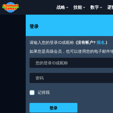
Skip
Skip
Skip
Skip
跳
to
to
to
to
转
战略
技能
数字
逻
Show
Show
Show
Top
Navigation
Main
Footer
到
Submenu
Submenu
Subm
of
Content
主
For
For
For
Page
要
战
技
数
登录
内
略
能
字
容
请输入您的登录ID或昵称.
(没有帐户?
报名
.)
如果您是高级会员，也可以使用您的电子邮件
您
的
登
录
密
ID
码
或
昵
记得我
称