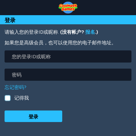
Skip
Skip
Skip
Skip
跳
to
to
to
to
转
Top
Navigation
Main
Footer
到
登录
of
Content
主
Page
要
内
请输入您的登录ID或昵称.
(没有帐户?
报名
.)
容
如果您是高级会员，也可以使用您的电子邮件地址。
您
的
登
录
密
ID
码
或
忘记密码?
昵
称
记得我