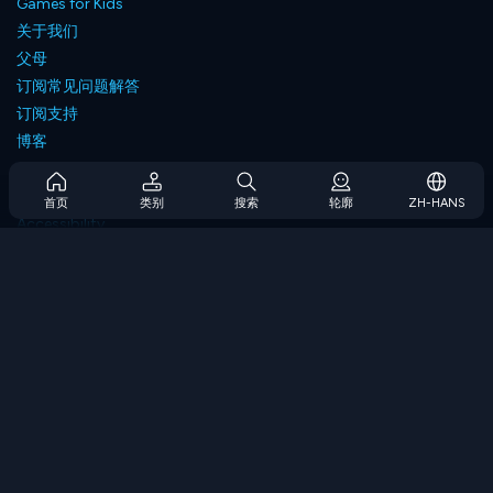
Games for Kids
关于我们
父母
订阅常见问题解答
订阅支持
博客
Developers
联系我们
首页
类别
搜索
轮廓
ZH-HANS
Accessibility
浏览游戏
策略游戏
技能游戏
数字游戏
逻辑游戏
内存游戏
经典游戏
科学游戏
地理游戏