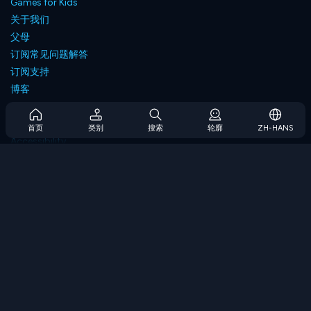
Games for Kids
关于我们
父母
订阅常见问题解答
订阅支持
博客
Developers
联系我们
首页
类别
搜索
轮廓
ZH-HANS
Accessibility
浏览游戏
策略游戏
技能游戏
数字游戏
逻辑游戏
内存游戏
经典游戏
科学游戏
地理游戏