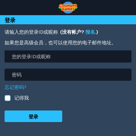
Skip
Skip
Skip
Skip
跳
to
to
to
to
转
Top
Navigation
Main
Footer
到
登录
of
Content
主
Page
要
内
请输入您的登录ID或昵称.
(没有帐户?
报名
.)
容
如果您是高级会员，也可以使用您的电子邮件地址。
您
的
登
录
密
ID
码
或
忘记密码?
昵
称
记得我