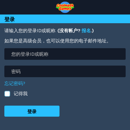
Skip
Skip
Skip
Skip
跳
to
to
to
to
转
Top
Navigation
Main
Footer
到
登录
of
Content
主
Page
要
内
请输入您的登录ID或昵称.
(没有帐户?
报名
.)
容
如果您是高级会员，也可以使用您的电子邮件地址。
您
的
登
录
密
ID
码
或
忘记密码?
昵
称
记得我