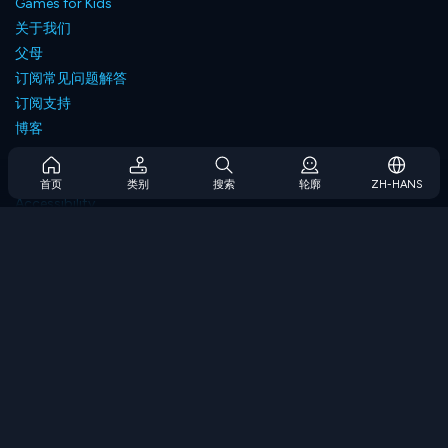
Games for Kids
关于我们
父母
订阅常见问题解答
订阅支持
博客
Developers
联系我们
首页
类别
搜索
轮廓
ZH-HANS
Accessibility
浏览游戏
策略游戏
技能游戏
数字游戏
逻辑游戏
内存游戏
经典游戏
科学游戏
地理游戏