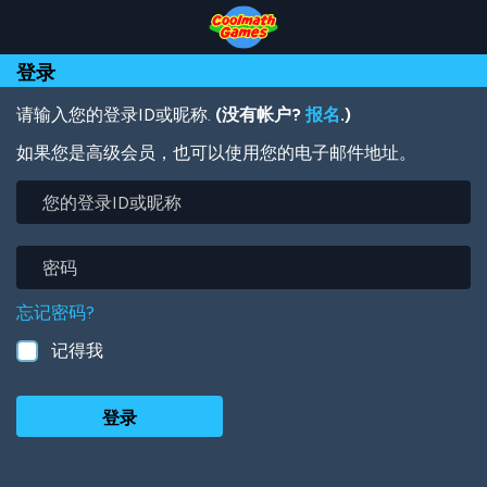
Skip
Skip
Skip
Skip
跳
to
to
to
to
转
Top
Navigation
Main
Footer
到
登录
of
Content
主
Page
要
内
请输入您的登录ID或昵称.
(没有帐户?
报名
.)
容
如果您是高级会员，也可以使用您的电子邮件地址。
您
的
登
录
密
ID
码
或
忘记密码?
昵
称
记得我