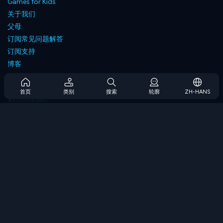
Games for Kids
关于我们
父母
订阅常见问题解答
订阅支持
博客
Developers
联系我们
首页
类别
搜索
轮廓
ZH-HANS
Accessibility
浏览游戏
策略游戏
技能游戏
数字游戏
逻辑游戏
内存游戏
经典游戏
科学游戏
地理游戏