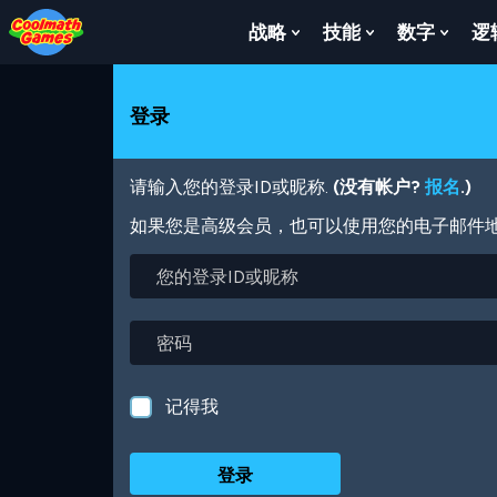
Skip
Skip
Skip
Skip
跳
to
to
to
to
转
战略
技能
数字
逻
Show
Show
Show
Top
Navigation
Main
Footer
到
Submenu
Submenu
Subm
of
Content
主
For
For
For
Page
要
战
技
数
登录
内
略
能
字
容
请输入您的登录ID或昵称.
(没有帐户?
报名
.)
如果您是高级会员，也可以使用您的电子邮件
您
的
登
录
密
ID
码
或
昵
记得我
称