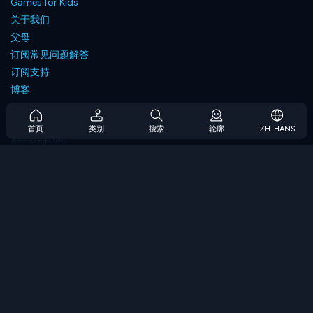
Games for Kids
关于我们
父母
订阅常见问题解答
订阅支持
博客
Developers
联系我们
首页
类别
搜索
轮廓
ZH-HANS
Accessibility
浏览游戏
策略游戏
技能游戏
数字游戏
逻辑游戏
内存游戏
经典游戏
科学游戏
地理游戏