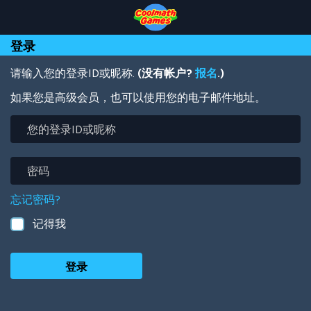
Skip
Skip
Skip
Skip
跳
to
to
to
to
转
Top
Navigation
Main
Footer
到
登录
of
Content
主
Page
要
内
请输入您的登录ID或昵称.
(没有帐户?
报名
.)
容
如果您是高级会员，也可以使用您的电子邮件地址。
您
的
登
录
密
ID
码
或
忘记密码?
昵
称
记得我