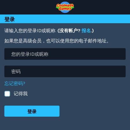
Skip
Skip
Skip
Skip
跳
to
to
to
to
转
Top
Navigation
Main
Footer
到
登录
of
Content
主
Page
要
内
请输入您的登录ID或昵称.
(没有帐户?
报名
.)
容
如果您是高级会员，也可以使用您的电子邮件地址。
您
的
登
录
密
ID
码
或
忘记密码?
昵
称
记得我