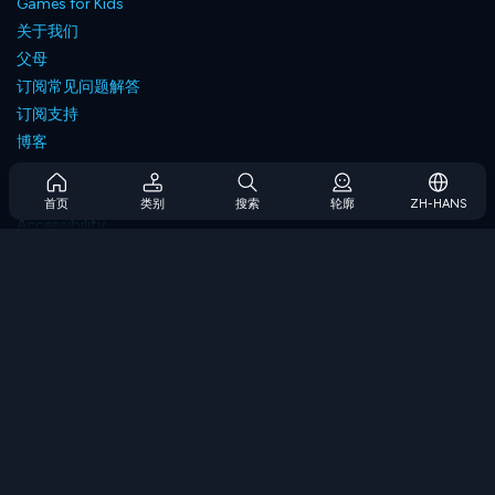
Games for Kids
关于我们
父母
订阅常见问题解答
订阅支持
博客
Developers
联系我们
首页
类别
搜索
轮廓
ZH-HANS
Accessibility
浏览游戏
策略游戏
技能游戏
数字游戏
逻辑游戏
内存游戏
经典游戏
科学游戏
地理游戏