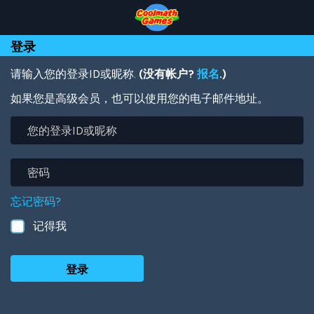
Skip
Skip
Skip
Skip
跳
to
to
to
to
转
Top
Navigation
Main
Footer
到
登录
of
Content
主
Page
要
内
请输入您的登录ID或昵称.
(没有帐户?
报名
.)
容
如果您是高级会员，也可以使用您的电子邮件地址。
您
的
登
录
密
ID
码
或
忘记密码?
昵
称
记得我