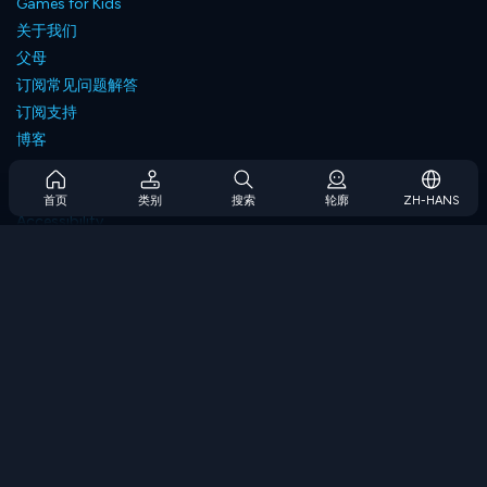
Games for Kids
关于我们
父母
订阅常见问题解答
订阅支持
博客
Developers
联系我们
首页
类别
搜索
轮廓
ZH-HANS
Accessibility
浏览游戏
策略游戏
技能游戏
数字游戏
逻辑游戏
内存游戏
经典游戏
科学游戏
地理游戏