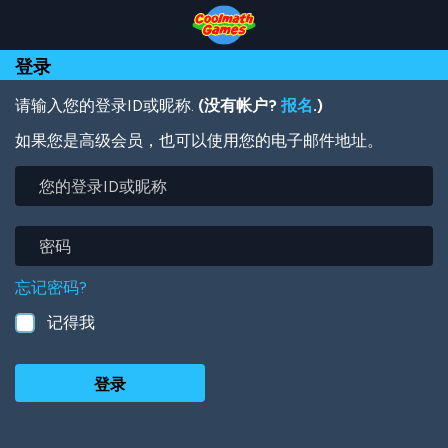
Skip
Skip
Skip
Skip
跳
to
to
to
to
转
Top
Navigation
Main
Footer
到
登录
of
Content
主
Page
要
内
请输入您的登录ID或昵称.
(没有帐户?
报名
.)
容
如果您是高级会员，也可以使用您的电子邮件地址。
您
的
登
录
密
ID
码
或
忘记密码?
昵
称
记得我