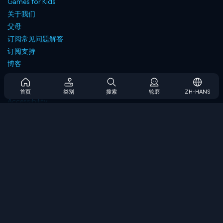
Games for Kids
关于我们
父母
订阅常见问题解答
订阅支持
博客
Developers
联系我们
首页
类别
搜索
轮廓
ZH-HANS
Accessibility
浏览游戏
策略游戏
技能游戏
数字游戏
逻辑游戏
内存游戏
经典游戏
科学游戏
地理游戏