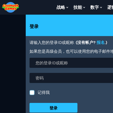
Skip
Skip
Skip
Skip
跳
to
to
to
to
转
战略
技能
数字
逻
Show
Show
Show
Top
Navigation
Main
Footer
到
Submenu
Submenu
Subm
of
Content
主
For
For
For
Page
要
战
技
数
登录
内
略
能
字
容
请输入您的登录ID或昵称.
(没有帐户?
报名
.)
如果您是高级会员，也可以使用您的电子邮件
您
的
登
录
密
ID
码
或
昵
记得我
称