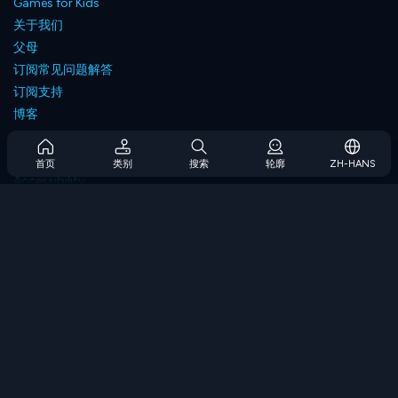
Games for Kids
关于我们
父母
订阅常见问题解答
订阅支持
博客
Developers
联系我们
首页
类别
搜索
轮廓
ZH-HANS
Accessibility
浏览游戏
策略游戏
技能游戏
数字游戏
逻辑游戏
内存游戏
经典游戏
科学游戏
地理游戏