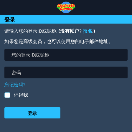
Skip
Skip
Skip
Skip
跳
to
to
to
to
转
Top
Navigation
Main
Footer
到
登录
of
Content
主
Page
要
内
请输入您的登录ID或昵称.
(没有帐户?
报名
.)
容
如果您是高级会员，也可以使用您的电子邮件地址。
您
的
登
录
密
ID
码
或
忘记密码?
昵
称
记得我